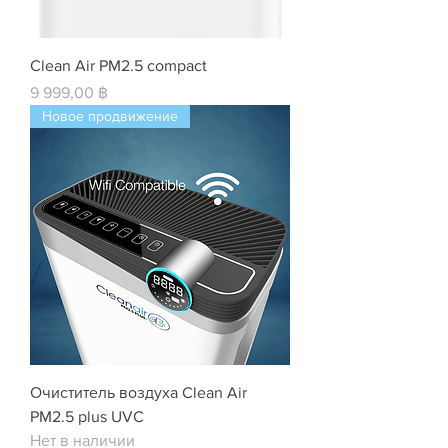
Clean Air PM2.5 compact
Цена
9 999,00 ฿
Новое продвижение
Очиститель воздуха Clean Air
PM2.5 plus UVC
Нет в наличии