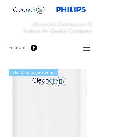
Ultraviolet Disinfection &
Indoor Air Quality Company
Follow us
Новое продвижение